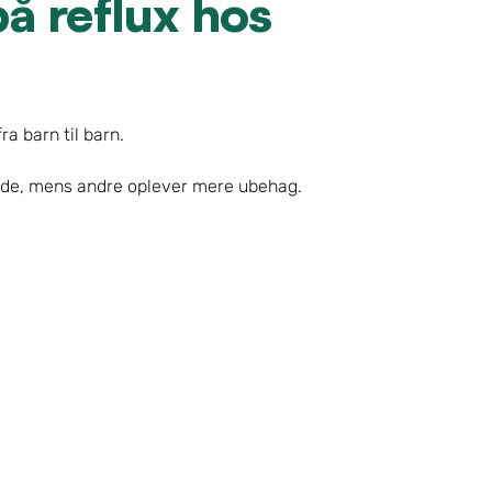
 reflux hos 
a barn til barn.
kede, mens andre oplever mere ubehag.