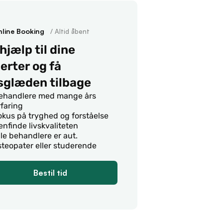
line Booking
   / Altid åbent
hjælp til dine 
rter og få 
vsglæden tilbage
ehandlere med mange års 
rfaring
okus på tryghed og forståelse 
enfinde livskvaliteten
lle behandlere er aut. 
steopater eller studerende
Bestil tid