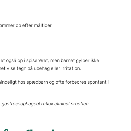
kommer op efter måltider.
t også op i spiserøret, men barnet gylper ikke 
et vise tegn på ubehag eller irritation.
mindeligt hos spædbørn og ofte forbedres spontant i 
 gastroesophageal reflux clinical practice 