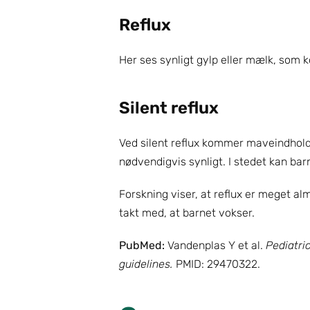
Reflux
Her ses synligt gylp eller mælk, som 
Silent reflux
Ved silent reflux kommer maveindholde
nødvendigvis synligt. I stedet kan barn
Forskning viser, at reflux er meget al
takt med, at barnet vokser.
PubMed:
 Vandenplas Y et al. 
Pediatric
guidelines.
 PMID: 29470322.