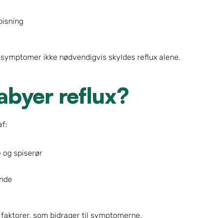
pisning
se symptomer ikke nødvendigvis skyldes reflux alene.
abyer reflux?
af:
og spiserør
ende
faktorer, som bidrager til symptomerne.