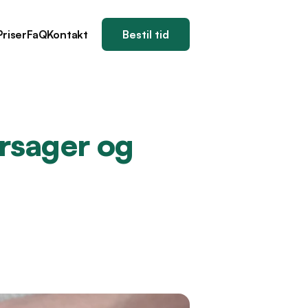
Priser
FaQ
Kontakt
Bestil tid
sager og 