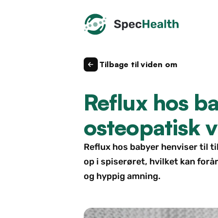
Tilbage til viden om
Reflux hos b
osteopatisk 
Reflux hos babyer henviser til 
op i spiserøret, hvilket kan for
og hyppig amning.