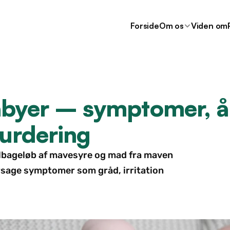
Forside
Om os
Viden om
abyer – symptomer, år
vurdering
tilbageløb af mavesyre og mad fra maven 
årsage symptomer som gråd, irritation 