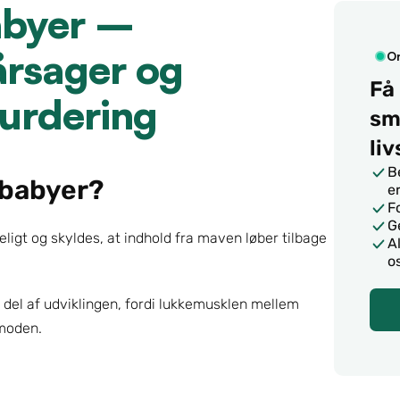
abyer – 
rsager og 
On
Få 
vurdering
sme
li
B
 babyer?
e
F
G
igt og skyldes, at indhold fra maven løber tilbage 
A
o
el af udviklingen, fordi lukkemusklen mellem 
 moden.