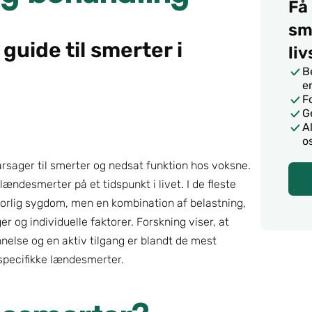
Få 
sme
uide til smerter i 
li
B
e
F
G
A
o
sager til smerter og nedsat funktion hos voksne. 
ndesmerter på et tidspunkt i livet. I de fleste 
vorlig sygdom, men en kombination af belastning, 
og individuelle faktorer. Forskning viser, at 
nelse og en aktiv tilgang er blandt de mest 
specifikke lændesmerter.