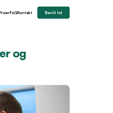
Priser
FaQ
Kontakt
Bestil tid
r og 