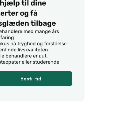
hjælp til dine 
rter og få 
vsglæden tilbage
ehandlere med mange års 
rfaring
okus på tryghed og forståelse 
enfinde livskvaliteten
lle behandlere er aut. 
steopater eller studerende
Bestil tid