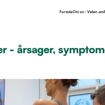
Forside
Om os
Viden om
 - årsager, symptome