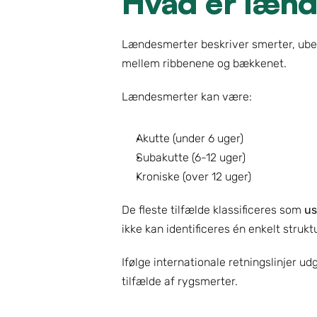
Hvad er læn
Lændesmerter beskriver smerter, ubeha
mellem ribbenene og bækkenet.
Lændesmerter kan være:
Akutte (under 6 uger)
Subakutte (6-12 uger)
Kroniske (over 12 uger)
De fleste tilfælde klassificeres som 
us
ikke kan identificeres én enkelt struk
Ifølge internationale retningslinjer u
tilfælde af rygsmerter.