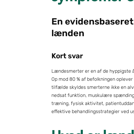
En evidensbaseret g
lænden
Kort svar
Lændesmerter er en af de hyppigste år
Op mod 80 % af befolkningen oplever læ
tilfælde skyldes smerterne ikke en al
nedsat funktion, muskulære spændinger 
træning, fysisk aktivitet, patientuddan
effektive behandlingsstrategier ved u