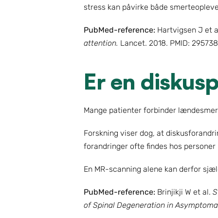
stress kan påvirke både smerteoplevel
PubMed-reference:
 Hartvigsen J et al
attention.
 Lancet. 2018. PMID: 295738
Er en diskus
Mange patienter forbinder lændesmer
Forskning viser dog, at diskusforandri
forandringer ofte findes hos personer
En MR-scanning alene kan derfor sjæl
PubMed-reference:
 Brinjikji W et al. 
S
of Spinal Degeneration in Asymptomat