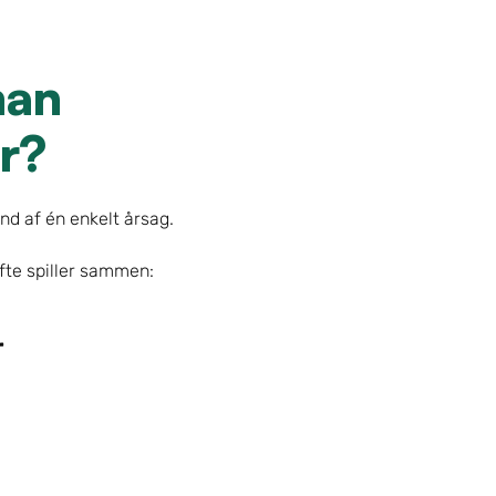
an 
r?
d af én enkelt årsag.
ofte spiller sammen:
r