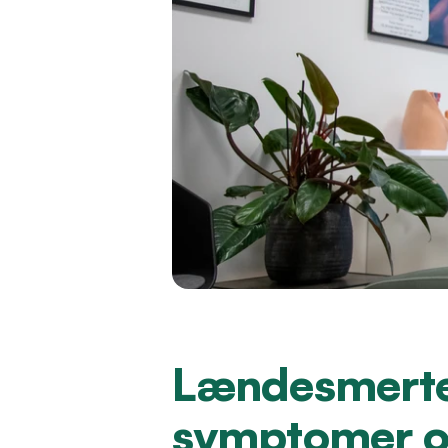
Lændesmerter
symptomer o