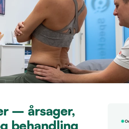
 – årsager, 
g behandling
On