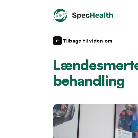
Tilbage til viden om
Lændesmerter
behandling