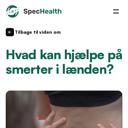
Forside
Tilbage til viden om
Klinikker
Hvad kan hjælpe på 
Teamet
smerter i lænden?
Historien
Vision & værdier
Viden om
Priser
FaQ